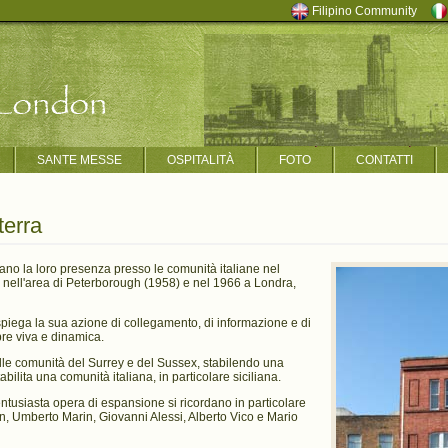
Filipino Community
SANTE MESSE
OSPITALITÀ
FOTO
CONTATTI
terra
iano la loro presenza presso le comunità italiane nel
i nell'area di Peterborough (1958) e nel 1966 a Londra,
 spiega la sua azione di collegamento, di informazione e di
re viva e dinamica.
alle comunità del Surrey e del Sussex, stabilendo una
bilita una comunità italiana, in particolare siciliana.
 entusiasta opera di espansione si ricordano in particolare
n, Umberto Marin, Giovanni Alessi, Alberto Vico e Mario