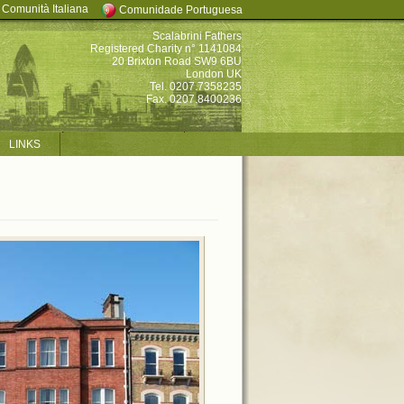
Comunità Italiana
Comunidade Portuguesa
Scalabrini Fathers
Registered Charity n° 1141084
20 Brixton Road SW9 6BU
London UK
Tel. 0207.7358235
Fax. 0207.8400236
LINKS