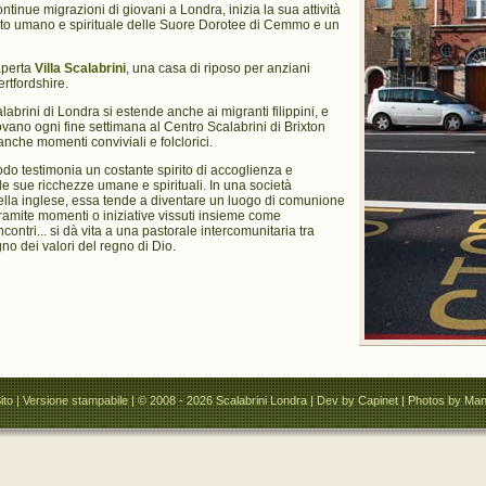
ontinue migrazioni di giovani a Londra, inizia la sua attività
o umano e spirituale delle Suore Dorotee di Cemmo e un
aperta
Villa Scalabrini
, una casa di riposo per anziani
ertfordshire.
labrini di Londra si estende anche ai migranti filippini, e
ovano ogni fine settimana al Centro Scalabrini di Brixton
anche momenti conviviali e folclorici.
do testimonia un costante spirito di accoglienza e
alle sue ricchezze umane e spirituali. In una società
ella inglese, essa tende a diventare un luogo di comunione
 Tramite momenti o iniziative vissuti insieme come
contri... si dà vita a una pastorale intercomunitaria tra
no dei valori del regno di Dio.
ito
|
Versione stampabile
| © 2008 - 2026 Scalabrini Londra |
Dev by Capinet
| Photos by Man