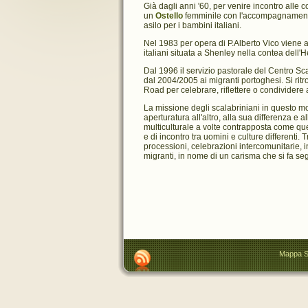
Già dagli anni '60, per venire incontro alle c
un
Ostello
femminile con l'accompagnament
asilo per i bambini italiani.
Nel 1983 per opera di P.Alberto Vico viene 
italiani situata a Shenley nella contea dell'H
Dal 1996 il servizio pastorale del Centro Sca
dal 2004/2005 ai migranti portoghesi. Si ritr
Road per celebrare, riflettere o condividere 
La missione degli scalabriniani in questo mo
aperturatura all'altro, alla sua differenza e 
multiculturale a volte contrapposta come qu
e di incontro tra uomini e culture differenti.
processioni, celebrazioni intercomunitarie, in
migranti, in nome di un carisma che si fa seg
Mappa S