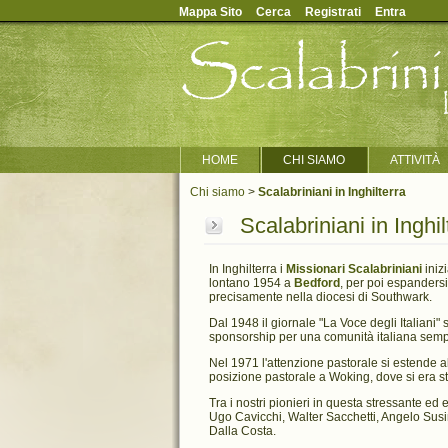
Mappa Sito
Cerca
Registrati
Entra
HOME
CHI SIAMO
ATTIVITÀ
Chi siamo
>
Scalabriniani in Inghilterra
Scalabriniani in Inghil
In Inghilterra i
Missionari Scalabriniani
iniz
lontano 1954 a
Bedford
, per poi espanders
precisamente nella diocesi di Southwark.
Dal 1948 il giornale "La Voce degli Italiani"
sponsorship per una comunità italiana semp
Nel 1971 l'attenzione pastorale si estende 
posizione pastorale a Woking, dove si era sta
Tra i nostri pionieri in questa stressante ed
Ugo Cavicchi, Walter Sacchetti, Angelo Susi
Dalla Costa.