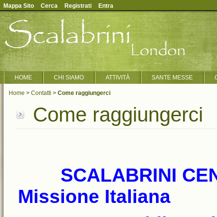
Mappa Sito
Cerca
Registrati
Entra
HOME
CHI SIAMO
ATTIVITÀ
SANTE MESSE
Home
>
Contatti
>
Come raggiungerci
Come raggiungerci
SCALABRINI CENTRE 
Missione Italiana