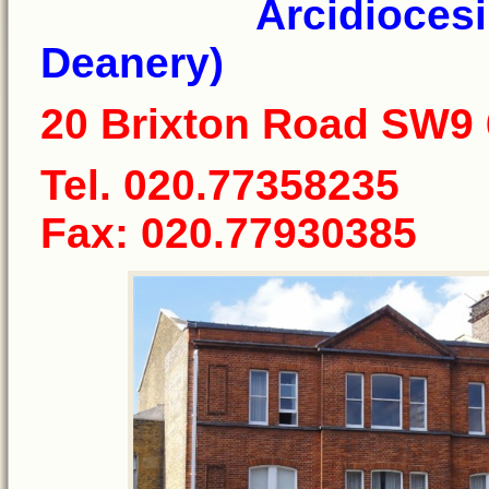
Arcidiocesi di 
Deanery)
20 Brixton Road SW9
Tel. 020.77358235
Fax: 020.77930385