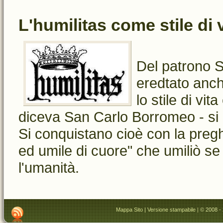
L'humilitas come stile di 
Del patrono S
eredtato anche
lo stile di vit
diceva San Carlo Borromeo - si 
Si conquistano cioè con la pregh
ed umile di cuore" che umiliò se
l'umanità.
Mappa Sito
|
Versione stampabile
| © 2008 -