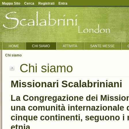
Mappa Sito
Cerca
Registrati
Entra
HOME
CHI SIAMO
ATTIVITÀ
SANTE MESSE
Chi siamo
Chi siamo
Missionari Scalabriniani
La Congregazione dei Missiona
una comunità internazionale di
cinque continenti, seguono i m
etnia.